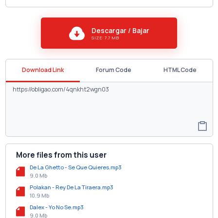
Descargar / Bajar
SIZE: 7.7 MB
Download Link
Forum Code
HTML Code
More files from this user
De La Ghetto - Se Que Quieres.mp3
9.0 Mb
Polakan - Rey De La Tiraera.mp3
10.9 Mb
Dalex - Yo No Se.mp3
9.0 Mb