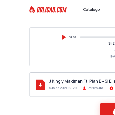
Catálogo
00:00
Si 
IP
J King y Maximan Ft. Plan B - Si E
Subido 2021-12-29
Por iPauta