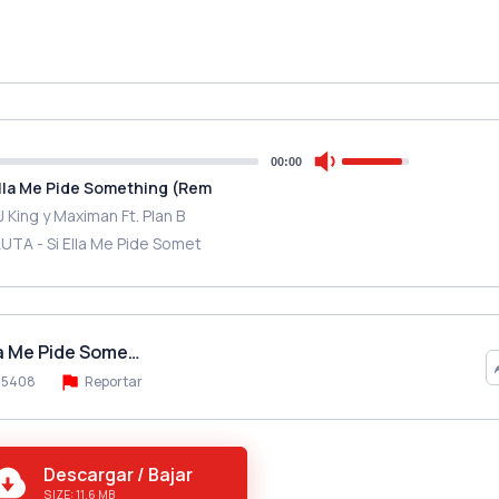
00:00
Ella Me Pide Something (Rem
J King y Maximan Ft. Plan B
AUTA - Si Ella Me Pide Somet
lla Me Pide Some…
5408
Reportar
Descargar / Bajar
SIZE: 11.6 MB