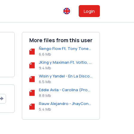
Login
More files from this user
Ñengo Flow Ft. Tony Tones, Yaga y Mackie, Arcangel y LT El Unico - Me Compre Un Full (Remix).mp3
6.6 Mb
JKing y Maximan Ft. Voltio, De La Ghetto y Yomo - Beso En La Boca (Remix).mp3
9.4 Mb
Wisin y Yandel - En La Disco Bailoteo.mp3
6.5 Mb
Eddie Avila - Carolina (Prod. By Predicador).mp3
8.8 Mb
Rauw Alejandro - JhayConflei (Tiraera 2 a Jhay Cortez).mp3
5.4 Mb