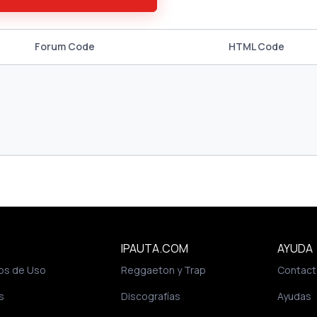
Forum Code
HTML Code
IPAUTA.COM
AYUDA
os de Uso
Reggaeton y Trap
Contact
s
Discografías
Ayudas