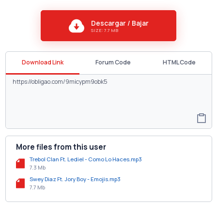
Descargar / Bajar
SIZE: 7.7 MB
Download Link
Forum Code
HTML Code
More files from this user
Trebol Clan Ft. Lediel - Como Lo Haces.mp3
7.3 Mb
Swey Diaz Ft. Jory Boy - Emojis.mp3
7.7 Mb