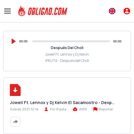
00:00
00:00
Despuйs Del Choli
Jowell Ft. Lennox y Dj Kelvin
IPAUTA - Despuйs del Choli
Jowell Ft. Lennox y Dj Kelvin El Sacamostro - Desp…
Reportar
Subido 2021-12-14
Por iPauta
3030